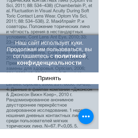
торических контактных линз (Optom Vis
Sci, 2011; 88: 534–438) (Сhamberlain P., et
al. Fluctuation in Visual Acuity During Soft
Toric Contact Lens Wear. Optom Vis Sci,
2011; 88: 534–538). 2. МакИлрайт Р. и
соавторы. Положение торических линз
и чёткость зрения в нестандартных
условиях. Cont Lens Ant Eye, 2010; 33:
23–26 (McIlraith R., et al. Toric lens
Наш сайт использует куки.
orientation and visual acuity in non-
Продолжая им пользоваться, вы
standard conditions, Cont Lens Ant Eye,
политикой
соглашаетесь с
2010; 33: 23–26). 3. Вейс Дж. и Френч К.
конфиденциальности
Преимущества линз ежедневной
замены для здоровья. Optician, 2006;
231: 6050; 16–20 (Veys J. & French K.
Принять
Health Benefits of Daily Disposable
Lenses. Optician, 2006; 231: 6050; 16–20).
4. Данные в файлах компании «Джонсон
& Джонсон Вижн Кэер», 2010 г.
Рандомизированное анонимное
двустороннее перекрёстное
дозированное исследование. 1 неделя
ношения дневных контактных линз
среди пользователей мягких
торических линз. N=67. P<0,05. 5.
Шердаун Х. и соавторы. Поведение
увлажняющего агента в торических