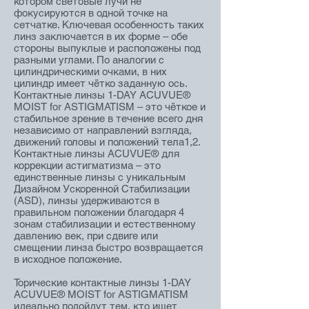
котором световые лучи не
фокусируются в одной точке на
сетчатке. Ключевая особенность таких
линз заключается в их форме – обе
стороны выпуклые и расположены под
разными углами. По аналогии с
цилиндрическими очками, в них
цилиндр имеет чётко заданную ось.
Контактные линзы 1-DAY ACUVUE®
MOIST for ASTIGMATISM – это чёткое и
стабильное зрение в течение всего дня
независимо от направлений взгляда,
движений головы и положений тела1,2.
Контактные линзы ACUVUE® для
коррекции астигматизма – это
единственные линзы с уникальным
Дизайном Ускоренной Стабилизации
(ASD), линзы удерживаются в
правильном положении благодаря 4
зонам стабилизации и естественному
давлению век, при сдвиге или
смещении линза быстро возвращается
в исходное положение.
Торические контактные линзы 1-DAY
ACUVUE® MOIST for ASTIGMATISM
идеально подойдут тем, кто ищет