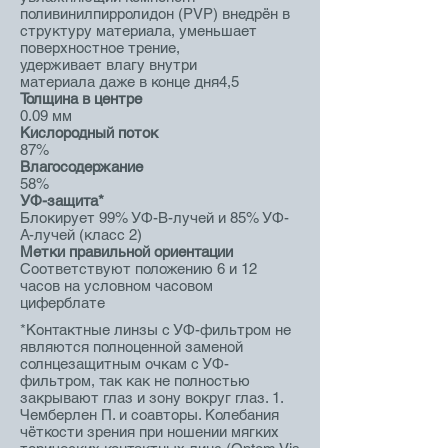
поливинилпирролидон (PVP) внедрён в
структуру материала, уменьшает
поверхностное трение,
удерживает влагу внутри
материала даже в конце дня4,5
Толщина в центре
0.09 мм
Кислородный поток
87%
Влагосодержание
58%
УФ-защита*
Блокирует 99% УФ-В-лучей и 85% УФ-
А-лучей (класс 2)
Метки правильной ориентации
Соответствуют положению 6 и 12
часов на условном часовом
циферблате
*Контактные линзы с УФ-фильтром не
являются полноценной заменой
солнцезащитным очкам с УФ-
фильтром, так как не полностью
закрывают глаз и зону вокруг глаз. 1.
Чемберлен П. и соавторы. Колебания
чёткости зрения при ношении мягких